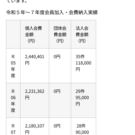
ています。
令和５年～７年度会員加入・会費納入実績
個人会費
団体会
法人会
金額
費金額
費金額
（円）
（円）
（円）
Ｒ
2,440,401
0円
35件
05
円
118,000
年
円
度
Ｒ
2,231,362
0円
29件
06
円
95,000
年
円
度
Ｒ
2,180,107
0円
28件
07
円
90,000